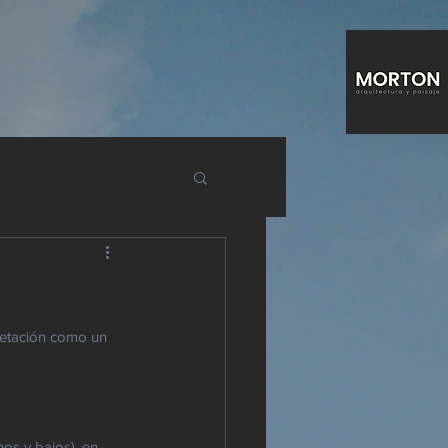
getación como un 
os y bajos), en 