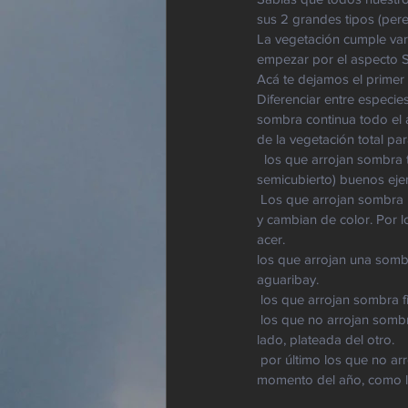
sus 2 grandes tipos (pere
La vegetación cumple var
empezar por el aspecto
Acá te dejamos el primer d
Diferenciar entre especie
sombra continua todo el 
de la vegetación total pa
  los que arrojan sombra tupida sólo una parte del año (de esos que bajo la lluvia te cubren como un 
semicubierto) buenos ejem
 Los que arrojan sombra una parte del año pero por su forma piramidal cercana al suelo no podes estar debajo, 
y cambian de color. Por l
acer. 
los que arrojan una sombr
aguaribay. 
 los que arrojan sombra fi
 los que no arrojan sombra pero frenan el viento, como los álamos, amamos su hoja de dos colores, verde de un 
lado, plateada del otro. 
 por último los que no arrojarán sombra considerable ni generarán un espacio delimitado debajo en ningún 
momento del año, como l