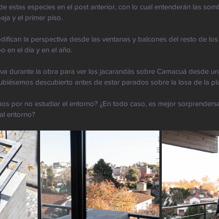
e estas especies en el post anterior, con lo cual entenderán las som
baja y el primer piso.
ifican la perspectiva desde las ventanas y balcones del resto de los
 en el día y en el año. 
a durante la obra para ver los jacarandás sobre Camacuá desde un
ubiésemos descubierto antes de estar parados sobre la losa de la pla
os por no estudiar el entorno? ¿En todo caso, es mejor sorprenderse
al entorno?