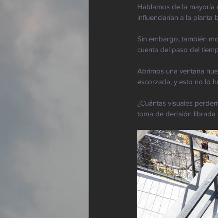
Hablamos de la mayoría d
influenciarían a la planta 
Sin embargo, también mod
cuenta del paso del tiempo
Abrimos una ventana nuev
escorzada, y esto no lo h
¿Cuántas visuales perdem
toma de decisión librada 