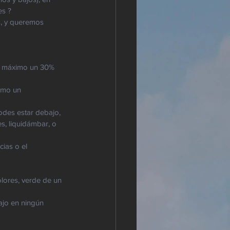
s ? 
s, y queremos 
mo máximo un 30% 
s, liquidámbar, o 
ias o el 