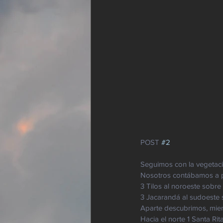
POST 
#2
Seguimos con la vegetaci
Nosotros contábamos a pr
3 Tilos al noroeste sobre
3 Jacarandá al sudoeste s
Aparte descubrimos, mien
Hacia el norte 1 Santa Rit