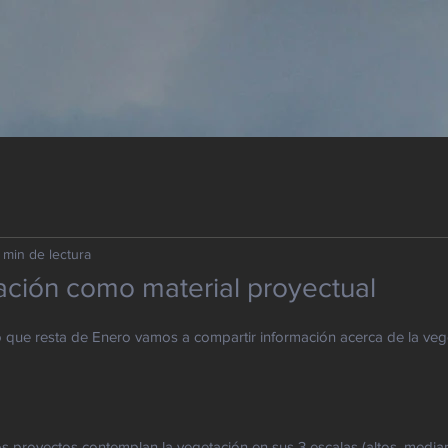
 min de lectura
ación como material proyectual
 que resta de Enero vamos a compartir información acerca de la ve
 proyectos contemplan la vegetación en sus 3 escalas (altos, median