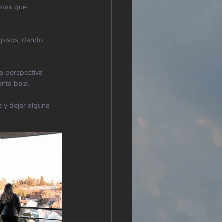
bras que 
 pisos, dando 
a perspectiva 
nta baja.
 y dejar alguna 